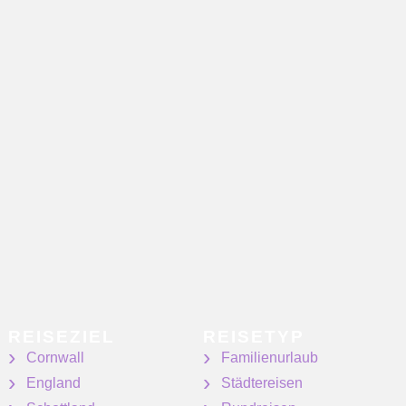
REISEZIEL
REISETYP
Cornwall
Familienurlaub
England
Städtereisen