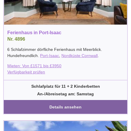
Ferienhaus in Port-Isaac
Nr. 4896
6 Schlafzimmer dörfliche Ferienhaus mit Meerblick.
Hundefreundlich.
Port-Isaac
,
Nordküste Cornwall
.
Mieten: Von
£
1571
bis
£
3950
Verfügbarkeit prüfen
Schlafplatz für 11 + 2 Kinderbetten
An-/Abreisetag am: Samstag
Details ansehen