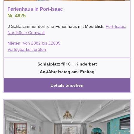
Ferienhaus in Port-Isaac
Nr. 4825
3 Schlafzimmer dörfliche Ferienhaus mit Meerblick.
Port-Isaac
,
Nordküste Cornwall
.
Mieten: Von
£
882
bis
£
2005
Verfügbarkeit prüfen
Schlafplatz für 6 + Kinderbett
An-/Abreisetag am: Freitag
Details ansehen