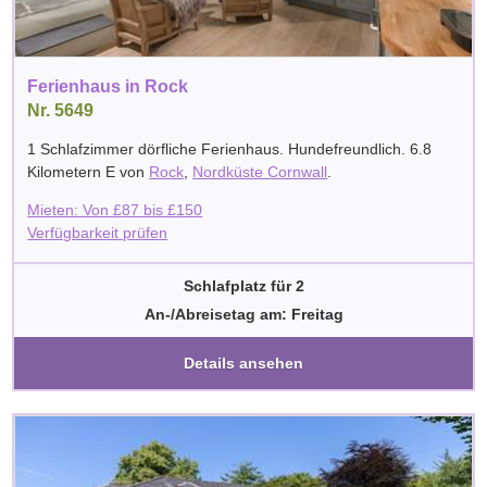
Ferienhaus in Rock
Nr. 5649
1 Schlafzimmer dörfliche Ferienhaus. Hundefreundlich. 6.8
Kilometern E von
Rock
,
Nordküste Cornwall
.
Mieten: Von
£
87
bis
£
150
Verfügbarkeit prüfen
Schlafplatz für 2
An-/Abreisetag am: Freitag
Details ansehen