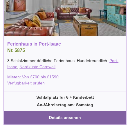
Ferienhaus in Port-Isaac
Nr. 5875
3 Schlafzimmer dörfliche Ferienhaus. Hundefreundlich.
Port-
Isaac
,
Nordküste Cornwall
.
Mieten: Von
£
700
bis
£
1590
Verfügbarkeit prüfen
Schlafplatz für 6 + Kinderbett
An-/Abreisetag am: Samstag
Details ansehen