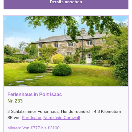
Details ansehen
Ferienhaus in Port-Isaac
Nr. 233
3 Schlafzimmer Ferienhaus. Hundefreundlich. 4.8 Kilometern
SE von
Port-Isaac
,
Nordküste Cornwall
.
Mieten: Von
£
777
bis
£
2100