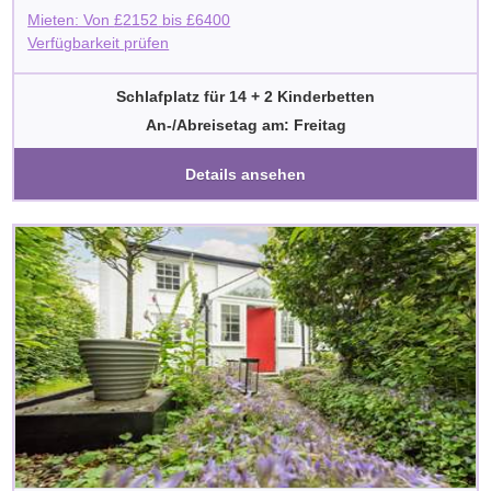
Mieten: Von
£
2152
bis
£
6400
Verfügbarkeit prüfen
Schlafplatz für 14 + 2 Kinderbetten
An-/Abreisetag am: Freitag
Details ansehen