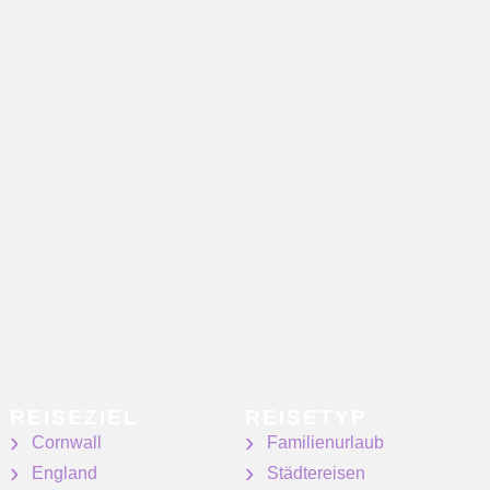
REISEZIEL
REISETYP
Cornwall
Familienurlaub
England
Städtereisen