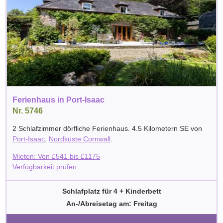
Ferienhaus in Port-Isaac
Nr. 5746
2 Schlafzimmer dörfliche Ferienhaus. 4.5 Kilometern SE von
Port-Isaac
,
Nordküste Cornwall
.
Mieten: Von
£
541
bis
£
1175
Verfügbarkeit prüfen
Schlafplatz für 4 + Kinderbett
An-/Abreisetag am: Freitag