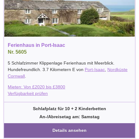
Ferienhaus in Port-Isaac
Nr. 5605
5 Schlafzimmer Klippenlage Ferienhaus mit Meerblick.
Hundefreundlich. 3.7 Kilometern E von
Port-Isaac
,
Nordküste
Cornwall
.
Mieten: Von
£
2020
bis
£
3800
Verfügbarkeit prüfen
Schlafplatz für 10 + 2 Kinderbetten
An-/Abreisetag am: Samstag
Details ansehen