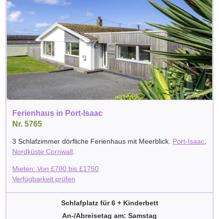
Ferienhaus in Port-Isaac
Nr. 5765
3 Schlafzimmer dörfliche Ferienhaus mit Meerblick.
Port-Isaac
,
Nordküste Cornwall
.
Mieten: Von
£
700
bis
£
1750
Verfügbarkeit prüfen
Schlafplatz für 6 + Kinderbett
An-/Abreisetag am: Samstag