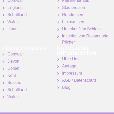
Cornwall
Familienurlaub
England
Städtereisen
Schottland
Rundreisen
Wales
Luxusreisen
Irland
Unterkunft im Schloss
inspiriert von Rosamunde
Pilcher
FERIENHÄUSER
NÜTZLICHE
INFORMATION
Cornwall
Uber Uns
Devon
Anfrage
Dorset
Impressum
Kent
AGB / Datenschutz
Sussex
Blog
Schottland
Wales