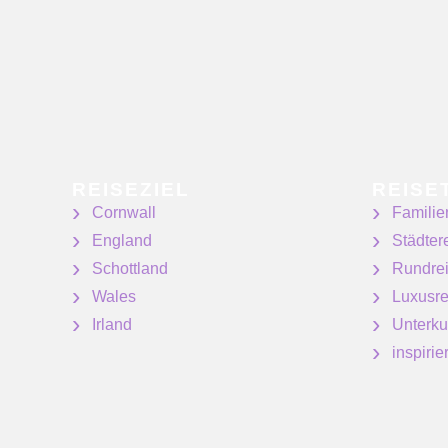
REISEZIEL
REISE
Cornwall
Familie
England
Städter
Schottland
Rundre
Wales
Luxusre
Irland
Unterku
inspiri