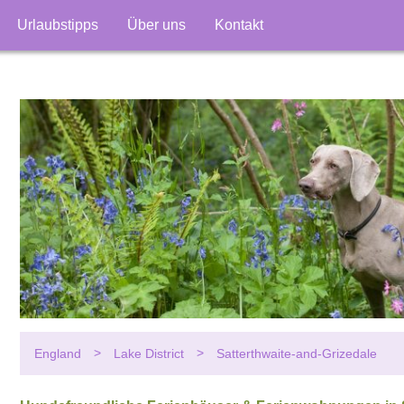
Urlaubstipps
Über uns
Kontakt
England
Lake District
Satterthwaite-and-Grizedale