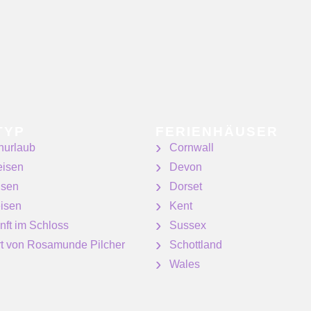
TYP
FERIENHÄUSER
nurlaub
Cornwall
eisen
Devon
isen
Dorset
isen
Kent
nft im Schloss
Sussex
ert von Rosamunde Pilcher
Schottland
Wales