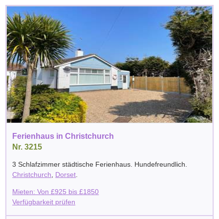
Ferienhaus in Christchurch
Nr. 3215
3 Schlafzimmer städtische Ferienhaus. Hundefreundlich.
Christchurch
,
Dorset
.
Mieten: Von
£
925
bis
£
1850
Verfügbarkeit prüfen