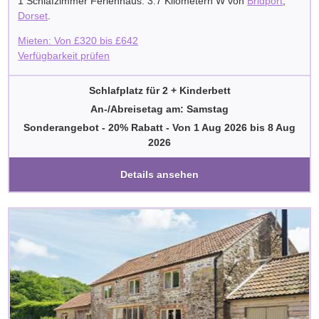
1 Schlafzimmer Ferienhaus. 3.7 Kilometern W von
Bridport
,
Dorset
.
Mieten: Von
£
320
bis
£
642
Verfügbarkeit prüfen
Schlafplatz für 2 + Kinderbett
An-/Abreisetag am: Samstag
Sonderangebot - 20% Rabatt
-
Von
1 Aug 2026
bis
8 Aug
2026
Details ansehen