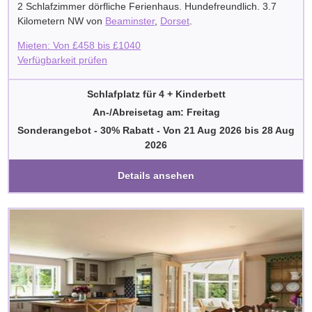
2 Schlafzimmer dörfliche Ferienhaus. Hundefreundlich. 3.7
Kilometern NW von
Beaminster
,
Dorset
.
Mieten: Von
£
458
bis
£
1040
Verfügbarkeit prüfen
Schlafplatz für 4 + Kinderbett
An-/Abreisetag am: Freitag
Sonderangebot - 30% Rabatt
-
Von
21 Aug 2026
bis
28 Aug
2026
Details ansehen