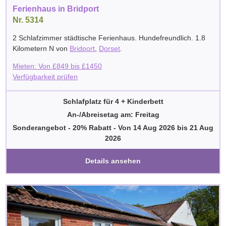
Ferienhaus in Bridport
Nr. 5314
2 Schlafzimmer städtische Ferienhaus. Hundefreundlich. 1.8
Kilometern N von
Bridport
,
Dorset
.
Mieten: Von
£
849
bis
£
1450
Verfügbarkeit prüfen
Schlafplatz für 4 + Kinderbett
An-/Abreisetag am: Freitag
Sonderangebot - 20% Rabatt
-
Von
14 Aug 2026
bis
21 Aug
2026
Details ansehen