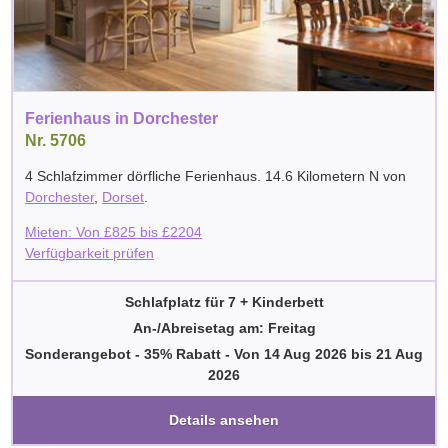
Ferienhaus in Dorchester
Nr. 5706
4 Schlafzimmer dörfliche Ferienhaus. 14.6 Kilometern N von
Dorchester
,
Dorset
.
Mieten: Von
£
825
bis
£
2204
Verfügbarkeit prüfen
Schlafplatz für 7 + Kinderbett
An-/Abreisetag am: Freitag
Sonderangebot - 35% Rabatt
-
Von
14 Aug 2026
bis
21 Aug
2026
Details ansehen