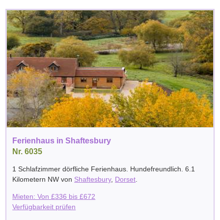
Ferienhaus in Shaftesbury
Nr. 6035
1 Schlafzimmer dörfliche Ferienhaus. Hundefreundlich. 6.1
Kilometern NW von
Shaftesbury
,
Dorset
.
Mieten: Von
£
336
bis
£
672
Verfügbarkeit prüfen