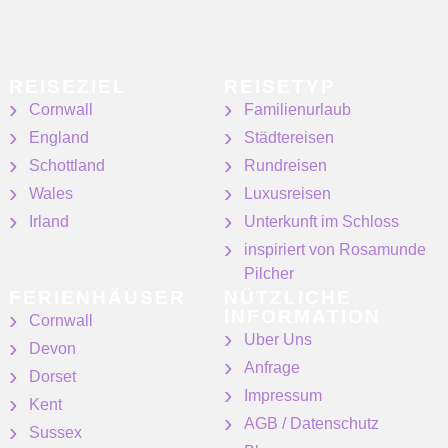
REISEZIEL
REISETYP
Cornwall
Familienurlaub
England
Städtereisen
Schottland
Rundreisen
Wales
Luxusreisen
Irland
Unterkunft im Schloss
inspiriert von Rosamunde
Pilcher
FERIENHÄUSER
NÜTZLICHE
INFORMATION
Cornwall
Uber Uns
Devon
Anfrage
Dorset
Impressum
Kent
AGB / Datenschutz
Sussex