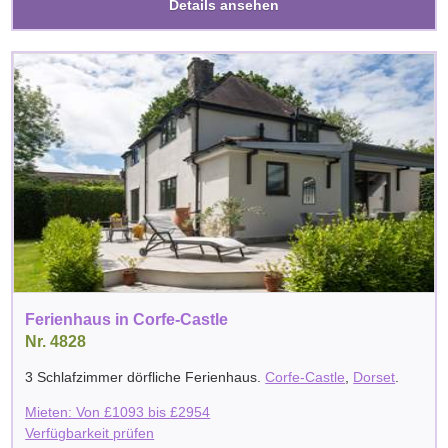
Details ansehen
Ferienhaus in Corfe-Castle
Nr. 4828
3 Schlafzimmer dörfliche Ferienhaus.
Corfe-Castle
,
Dorset
.
Mieten: Von
£
1093
bis
£
2954
Verfügbarkeit prüfen