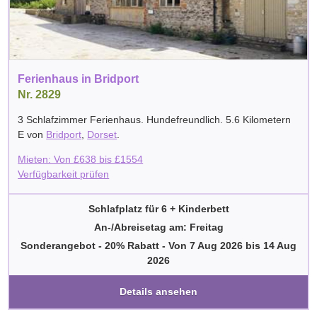
Ferienhaus in Bridport
Nr. 2829
3 Schlafzimmer Ferienhaus. Hundefreundlich. 5.6 Kilometern
E von
Bridport
,
Dorset
.
Mieten: Von
£
638
bis
£
1554
Verfügbarkeit prüfen
Schlafplatz für 6 + Kinderbett
An-/Abreisetag am: Freitag
Sonderangebot - 20% Rabatt
-
Von
7 Aug 2026
bis
14 Aug
2026
Details ansehen