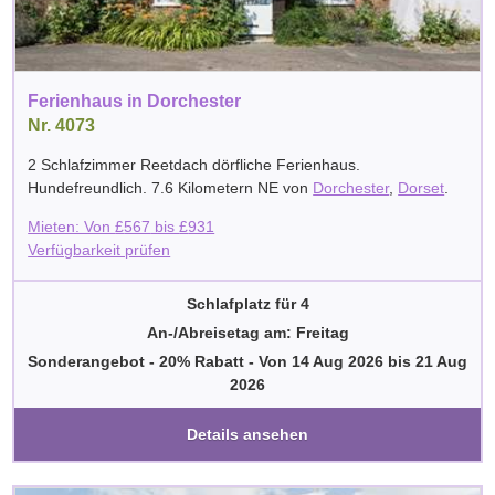
Ferienhaus in Dorchester
Nr. 4073
2 Schlafzimmer Reetdach dörfliche Ferienhaus.
Hundefreundlich. 7.6 Kilometern NE von
Dorchester
,
Dorset
.
Mieten: Von
£
567
bis
£
931
Verfügbarkeit prüfen
Schlafplatz für 4
An-/Abreisetag am: Freitag
Sonderangebot - 20% Rabatt
-
Von
14 Aug 2026
bis
21 Aug
2026
Details ansehen