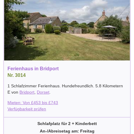
Ferienhaus in Bridport
Nr. 3014
1 Schlafzimmer Ferienhaus. Hundefreundlich. 5.8 Kilometern
E von
Bridport
,
Dorset
.
Mieten: Von
£
453
bis
£
743
Verfügbarkeit prüfen
Schlafplatz für 2 + Kinderbett
An-/Abreisetag am: Freitag