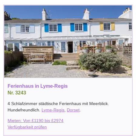
Ferienhaus in Lyme-Regis
Nr. 3243
4 Schlafzimmer städtische Ferienhaus mit Meerblick.
Hundefreundlich.
Lyme-Regis
,
Dorset
.
Mieten: Von
£
1190
bis
£
2974
Verfügbarkeit prüfen