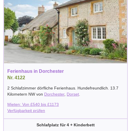
Ferienhaus in Dorchester
Nr. 4122
2 Schlafzimmer dörfliche Ferienhaus. Hundefreundlich. 13.7
Kilometern NW von
Dorchester
,
Dorset
.
Mieten: Von
£
540
bis
£
1173
Verfügbarkeit prüfen
Schlafplatz für 4 + Kinderbett