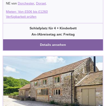
NE von
Dorchester
,
Dorset
.
Mieten: Von
£
506
bis
£
1260
Verfügbarkeit prüfen
Schlafplatz für 4 + Kinderbett
An-/Abreisetag am: Freitag
Details ansehen