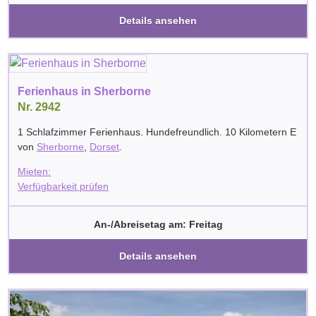
Details ansehen
Ferienhaus in Sherborne
Nr. 2942
1 Schlafzimmer Ferienhaus. Hundefreundlich. 10 Kilometern E
von
Sherborne
,
Dorset
.
Mieten:
Verfügbarkeit prüfen
An-/Abreisetag am: Freitag
Details ansehen