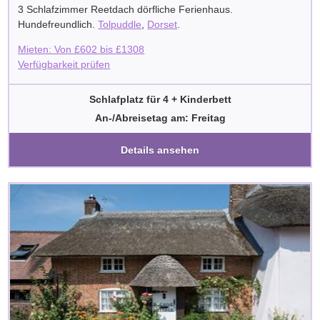
3 Schlafzimmer Reetdach dörfliche Ferienhaus.
Hundefreundlich.
Tolpuddle
,
Dorset
.
Mieten: Von
£
602
bis
£
1308
Verfügbarkeit prüfen
Schlafplatz für 4 + Kinderbett
An-/Abreisetag am: Freitag
Details ansehen