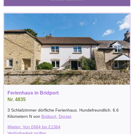
Ferienhaus in Bridport
Nr. 4835
3 Schlafzimmer dörfliche Ferienhaus. Hundefreundlich. 6.6
Kilometern N von
Bridport
,
Dorset
.
Mieten: Von
£
664
bis
£
1364
Verfügbarkeit prüfen