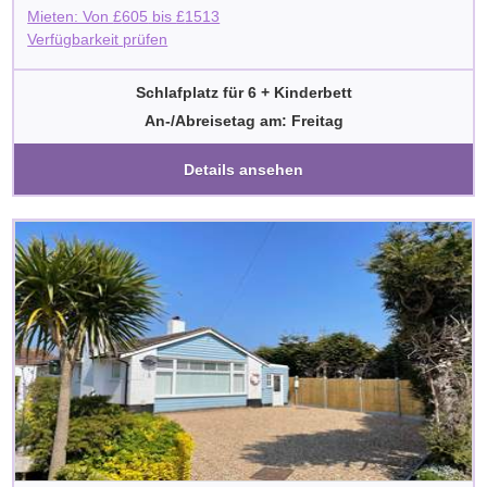
Mieten: Von
£
605
bis
£
1513
Verfügbarkeit prüfen
Schlafplatz für 6 + Kinderbett
An-/Abreisetag am: Freitag
Details ansehen