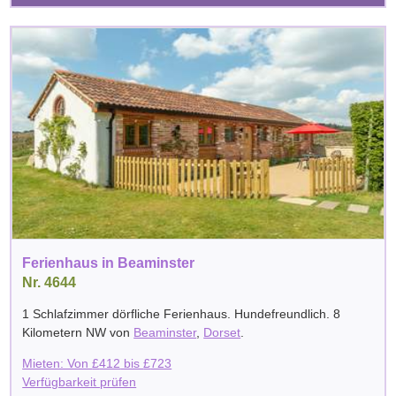
Ferienhaus in Beaminster
Nr. 4644
1 Schlafzimmer dörfliche Ferienhaus. Hundefreundlich. 8
Kilometern NW von
Beaminster
,
Dorset
.
Mieten: Von
£
412
bis
£
723
Verfügbarkeit prüfen