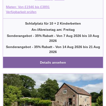
Mieten: Von
£
1946
bis
£
3891
Verfügbarkeit prüfen
Schlafplatz für 10 + 2 Kinderbetten
An-/Abreisetag am: Freitag
Sonderangebot - 35% Rabatt
-
Von
7 Aug 2026
bis
10 Aug
2026
Sonderangebot - 35% Rabatt
-
Von
14 Aug 2026
bis
21 Aug
2026
Details ansehen