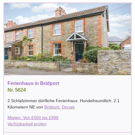
Ferienhaus in Bridport
Nr. 5624
2 Schlafzimmer dörfliche Ferienhaus. Hundefreundlich. 2.1
Kilometern NE von
Bridport
,
Dorset
.
Mieten: Von
£
550
bis
£
998
Verfügbarkeit prüfen