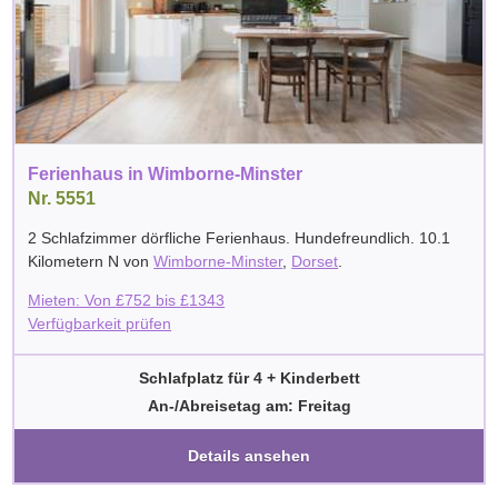
Ferienhaus in Wimborne-Minster
Nr. 5551
2 Schlafzimmer dörfliche Ferienhaus. Hundefreundlich. 10.1
Kilometern N von
Wimborne-Minster
,
Dorset
.
Mieten: Von
£
752
bis
£
1343
Verfügbarkeit prüfen
Schlafplatz für 4 + Kinderbett
An-/Abreisetag am: Freitag
Details ansehen