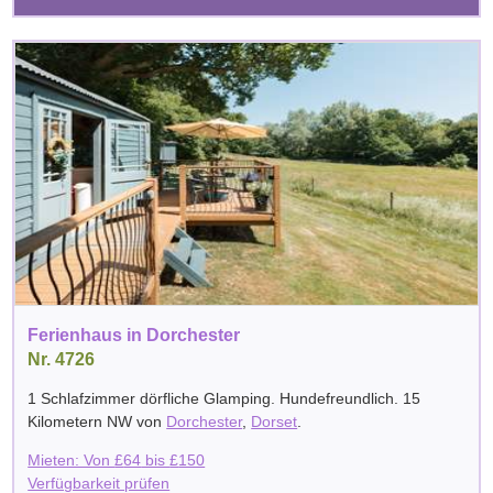
Ferienhaus in Dorchester
Nr. 4726
1 Schlafzimmer dörfliche Glamping. Hundefreundlich. 15
Kilometern NW von
Dorchester
,
Dorset
.
Mieten: Von
£
64
bis
£
150
Verfügbarkeit prüfen