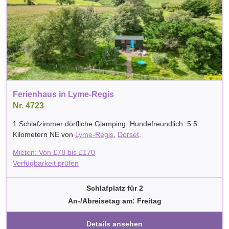
Ferienhaus in Lyme-Regis
Nr. 4723
1 Schlafzimmer dörfliche Glamping. Hundefreundlich. 5.5
Kilometern NE von
Lyme-Regis
,
Dorset
.
Mieten: Von
£
78
bis
£
170
Verfügbarkeit prüfen
Schlafplatz für 2
An-/Abreisetag am: Freitag
Details ansehen