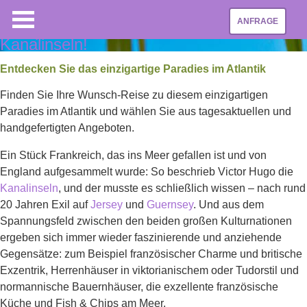
ANFRAGE
Ihr Spezialist für Reisen auf die
Kanalinseln!
Entdecken Sie das einzigartige Paradies im Atlantik
Finden Sie Ihre Wunsch-Reise zu diesem einzigartigen
Paradies im Atlantik und wählen Sie aus tagesaktuellen und
handgefertigten Angeboten.
Ein Stück Frankreich, das ins Meer gefallen ist und von
England aufgesammelt wurde: So beschrieb Victor Hugo die
Kanalinseln
, und der musste es schließlich wissen – nach rund
20 Jahren Exil auf
Jersey
und
Guernsey
. Und aus dem
Spannungsfeld zwischen den beiden großen Kulturnationen
ergeben sich immer wieder faszinierende und anziehende
Gegensätze: zum Beispiel französischer Charme und britische
Exzentrik, Herrenhäuser in viktorianischem oder Tudorstil und
normannische Bauernhäuser, die exzellente französische
Küche und Fish & Chips am Meer.