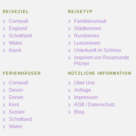
REISEZIEL
REISETYP
Cornwall
Familienurlaub
England
Städtereisen
Schottland
Rundreisen
Wales
Luxusreisen
Irland
Unterkunft im Schloss
inspiriert von Rosamunde
Pilcher
FERIENHÄUSER
NÜTZLICHE INFORMATION
Cornwall
Uber Uns
Devon
Anfrage
Dorset
Impressum
Kent
AGB / Datenschutz
Sussex
Blog
Schottland
Wales