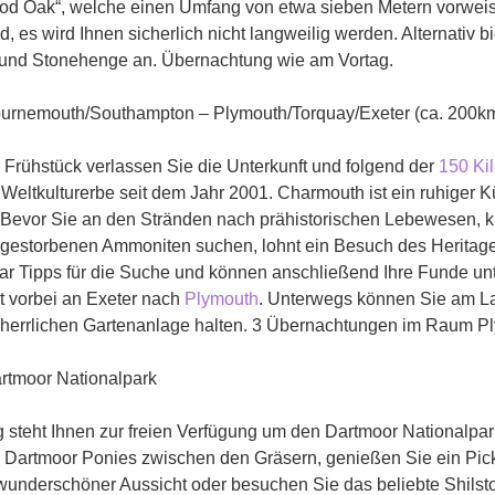
od Oak“, welche einen Umfang von etwa sieben Metern vorweise
d, es wird Ihnen sicherlich nicht langweilig werden. Alternativ b
 und Stonehenge an. Übernachtung wie am Vortag.
urnemouth/Southampton – Plymouth/Torquay/Exeter (ca. 200k
Frühstück verlassen Sie die Unterkunft und folgend der
150 Ki
tkulturerbe seit dem Jahr 2001. Charmouth ist ein ruhiger Küs
 Bevor Sie an den Stränden nach prähistorischen Lebewesen, 
sgestorbenen Ammoniten suchen, lohnt ein Besuch des Heritage 
aar Tipps für die Suche und können anschließend Ihre Funde un
t vorbei an Exeter nach
Plymouth
. Unterwegs können Sie am 
r herrlichen Gartenanlage halten. 3 Übernachtungen im Raum P
rtmoor Nationalpark
g steht Ihnen zur freien Verfügung um den Dartmoor Nationalpa
n Dartmoor Ponies zwischen den Gräsern, genießen Sie ein Pick
wunderschöner Aussicht oder besuchen Sie das beliebte Shilst