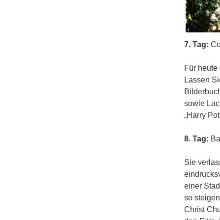
7. Tag:
Co
Für heute 
Lassen Si
Bilderbuc
sowie Laco
„Harry Pot
8. Tag:
Bat
Sie verlas
eindrucksv
einer Stad
so steige
Christ Chu