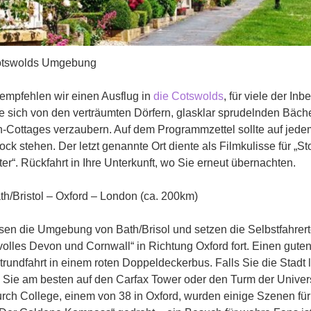
tswolds Umgebung
empfehlen wir einen Ausflug in
die Cotswolds
, für viele der In
e sich von den verträumten Dörfern, glasklar sprudelnden Bäc
h-Cottages verzaubern. Auf dem Programmzettel sollte auf jede
ck stehen. Der letzt genannte Ort diente als Filmkulisse für „Sto
ter“. Rückfahrt in Ihre Unterkunft, wo Sie erneut übernachten.
h/Bristol – Oxford – London (ca. 200km)
sen die Umgebung von Bath/Brisol und setzen die Selbstfahrert
olles Devon und Cornwall“ in Richtung Oxford fort. Einen guten
trundfahrt in einem roten Doppeldeckerbus. Falls Sie die Stadt
n Sie am besten auf den Carfax Tower oder den Turm der Univer
rch College, einem von 38 in Oxford, wurden einige Szenen für 