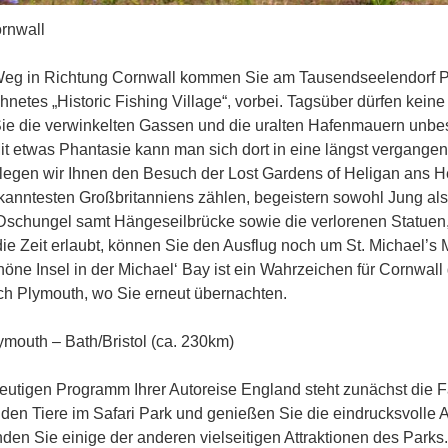
rnwall
eg in Richtung Cornwall kommen Sie am Tausendseelendorf Pol
netes „Historic Fishing Village“, vorbei. Tagsüber dürfen keine 
ie die verwinkelten Gassen und die uralten Hafenmauern unb
t etwas Phantasie kann man sich dort in eine längst vergangen
legen wir Ihnen den Besuch der Lost Gardens of Heligan ans Her
anntesten Großbritanniens zählen, begeistern sowohl Jung als a
Dschungel samt Hängeseilbrücke sowie die verlorenen Statuen, 
e Zeit erlaubt, können Sie den Ausflug noch um St. Michael’s 
ne Insel in der Michael‘ Bay ist ein Wahrzeichen für Cornwall
ch Plymouth, wo Sie erneut übernachten.
mouth – Bath/Bristol (ca. 230km)
eutigen Programm Ihrer Autoreise England steht zunächst die 
ilden Tiere im Safari Park und genießen Sie die eindrucksvoll
den Sie einige der anderen vielseitigen Attraktionen des Parks.