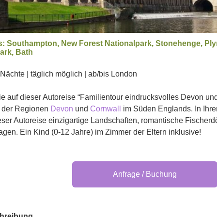
s: Southampton, New Forest Nationalpark, Stonehenge, Pl
ark, Bath
 Nächte | täglich möglich | ab/bis London
e auf dieser Autoreise “Familientour eindrucksvolles Devon und
 der Regionen
Devon
und
Cornwall
im Süden Englands. In Ihr
eser Autoreise einzigartige Landschaften, romantische Fischerdöf
gen. Ein Kind (0-12 Jahre) im Zimmer der Eltern inklusive!
Anfrage / Buchung
hreibung