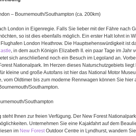
ondon – Bournemouth/Southampton (ca. 200km)
ch London in Eigenregie. Falls Sie lieber mit der Fähre nach G
öchten, so ist dies ebenfalls möglich. Ein erster Halt lohnt in W
Flughafen London Heathrow. Die Hauptsehenswürdigkeit ist da
astle
, in dem auch Königin Elizabeth II. ein paar Tage im Jahr v
ietet sich anschließend noch ein Besuch im Legoland an. Vorbe
orest Nationalpark. Im Herzen dieses Naturschutzgebiets liegt
 für kleine und große Autofans ist hier das National Motor Mus
, vom Oldtimer bis zum moderne Rennwagen können Sie hier a
Bournemouth/Southampton.
urnemouth/Southampton
 steht Ihnen zur freien Verfügung. Der New Forest Nationalpark
glichkeiten. Unternehmen Sie eine Kajakfahrt auf dem Beaulieu
iesen im
New Forest
Outdoor Centre in Lyndhurst, wandern Sie