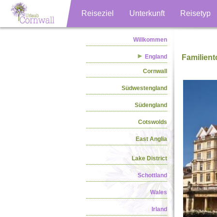
Reiseziel
Unterkunft
Reisetyp
Willkommen
England
Familient
Cornwall
Südwestengland
Südengland
Cotswolds
East Anglia
Lake District
Schottland
Wales
Irland