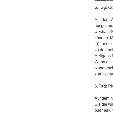
5. Tag:
Co
Auf dem W
ausgezeich
weshalb S
können. Mi
Für heute 
zu den bek
Heligans 
Wenn es di
wunderschö
zurück na
6. Tag:
Ply
Auf dem h
Sie die w
oder erkun