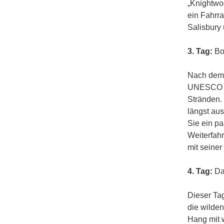
„Knightwo
ein Fahrra
Salisbury
3. Tag:
Bo
Nach dem 
UNESCO Wel
Stränden.
längst au
Sie ein p
Weiterfahr
mit seine
4. Tag:
Da
Dieser Ta
die wilde
Hang mit 