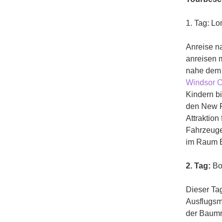
1. Tag: L
Anreise na
anreisen m
nahe dem 
Windsor C
Kindern b
den New F
Attraktion
Fahrzeuge
im Raum 
2. Tag:
Bo
Dieser Tag
Ausflugsmö
der Baumr