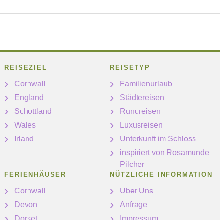
REISEZIEL
REISETYP
Cornwall
Familienurlaub
England
Städtereisen
Schottland
Rundreisen
Wales
Luxusreisen
Irland
Unterkunft im Schloss
inspiriert von Rosamunde
Pilcher
FERIENHÄUSER
NÜTZLICHE INFORMATION
Cornwall
Uber Uns
Devon
Anfrage
Dorset
Impressum