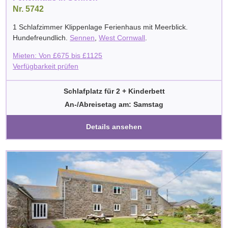
Nr. 5742
1 Schlafzimmer Klippenlage Ferienhaus mit Meerblick.
Hundefreundlich.
Sennen
,
West Cornwall
.
Mieten: Von
£
675
bis
£
1125
Verfügbarkeit prüfen
Schlafplatz für 2 + Kinderbett
An-/Abreisetag am: Samstag
Details ansehen