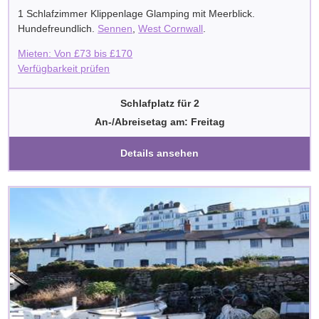
1 Schlafzimmer Klippenlage Glamping mit Meerblick.
Hundefreundlich.
Sennen
,
West Cornwall
.
Mieten: Von
£
73
bis
£
170
Verfügbarkeit prüfen
Schlafplatz für 2
An-/Abreisetag am: Freitag
Details ansehen