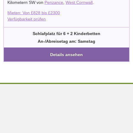
Kilometern SW von
Penzance
,
West Cornwall
.
Mieten: Von
£
828
bis
£
2300
Verfügbarkeit prüfen
Schlafplatz für 6 + 2 Kinderbetten
An-/Abreisetag am: Samstag
Details ansehen