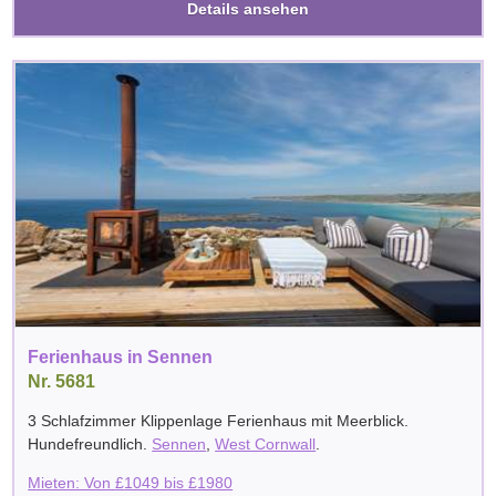
Details ansehen
Ferienhaus in Sennen
Nr. 5681
3 Schlafzimmer Klippenlage Ferienhaus mit Meerblick.
Hundefreundlich.
Sennen
,
West Cornwall
.
Mieten: Von
£
1049
bis
£
1980