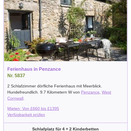
Ferienhaus in Penzance
Nr. 5837
2 Schlafzimmer dörfliche Ferienhaus mit Meerblick.
Hundefreundlich. 9.7 Kilometern W von
Penzance
,
West
Cornwall
.
Mieten: Von
£
660
bis
£
1395
Verfügbarkeit prüfen
Schlafplatz für 4 + 2 Kinderbetten