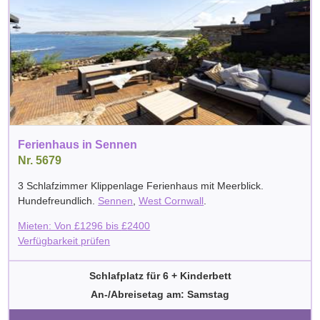
Ferienhaus in Sennen
Nr. 5679
3 Schlafzimmer Klippenlage Ferienhaus mit Meerblick.
Hundefreundlich.
Sennen
,
West Cornwall
.
Mieten: Von
£
1296
bis
£
2400
Verfügbarkeit prüfen
Schlafplatz für 6 + Kinderbett
An-/Abreisetag am: Samstag