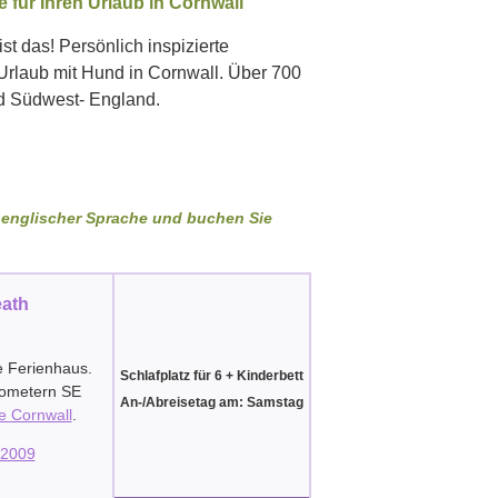
für Ihren Urlaub in Cornwall
st das! Persönlich inspizierte
rlaub mit Hund in Cornwall. Über 700
d Südwest- England.
in englischer Sprache und buchen Sie
eath
e Ferienhaus.
Schlafplatz für 6 + Kinderbett
lometern SE
An-/Abreisetag am: Samstag
e Cornwall
.
2009