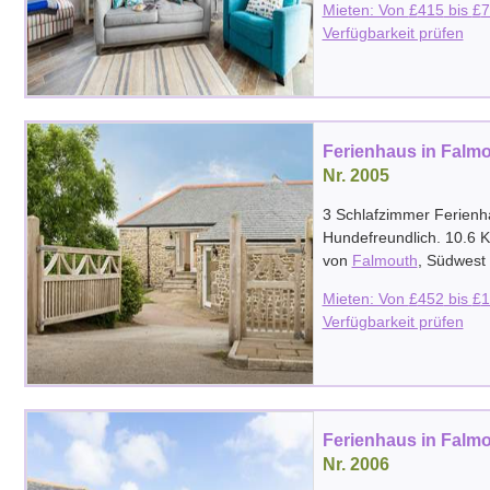
Mieten: Von
£
415
bis
£
7
Verfügbarkeit prüfen
Ferienhaus in Falm
Nr. 2005
3 Schlafzimmer Ferienh
Hundefreundlich. 10.6 
von
Falmouth
,
Südwest 
Mieten: Von
£
452
bis
£
1
Verfügbarkeit prüfen
Ferienhaus in Falm
Nr. 2006