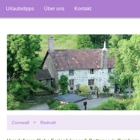
Urlaubstipps
Über uns
Kontakt
Cornwall
Redruth