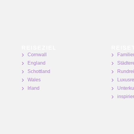
REISEZIEL
REISE
Cornwall
Familie
England
Städter
Schottland
Rundre
Wales
Luxusre
Irland
Unterku
inspiri