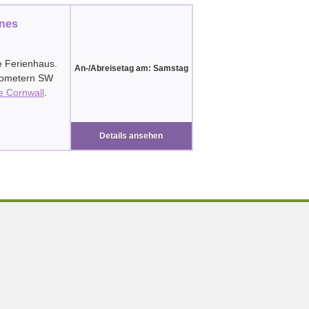
gnes
e Ferienhaus.
An-/Abreisetag am: Samstag
ilometern SW
e Cornwall
.
Details ansehen