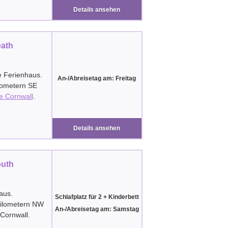
Details ansehen
eath
e Ferienhaus.
An-/Abreisetag am: Freitag
lometern SE
e Cornwall
.
Details ansehen
outh
aus.
Schlafplatz für 2 + Kinderbett
Kilometern NW
An-/Abreisetag am: Samstag
Cornwall
.