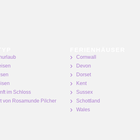
TYP
FERIENHÄUSER
nurlaub
Cornwall
eisen
Devon
isen
Dorset
isen
Kent
nft im Schloss
Sussex
ert von Rosamunde Pilcher
Schottland
Wales