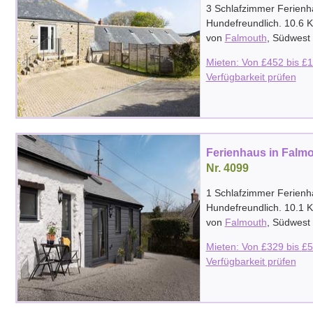
3 Schlafzimmer Ferienh
Hundefreundlich. 10.6 
von
Falmouth
,
Südwest 
Mieten: Von
£
452
bis
£
1
Verfügbarkeit prüfen
Ferienhaus in Falm
Nr. 4099
1 Schlafzimmer Ferienh
Hundefreundlich. 10.1 
von
Falmouth
,
Südwest 
Mieten: Von
£
329
bis
£
5
Verfügbarkeit prüfen