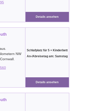
95
Details ansehen
outh
aus.
Schlafplatz für 5 + Kinderbett
Kilometern NW
An-/Abreisetag am: Samstag
Cornwall
.
560
Details ansehen
outh