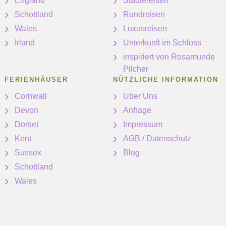
England
Städtereisen
Schottland
Rundreisen
Wales
Luxusreisen
Irland
Unterkunft im Schloss
inspiriert von Rosamunde
Pilcher
FERIENHÄUSER
NÜTZLICHE INFORMATION
Cornwall
Uber Uns
Devon
Anfrage
Dorset
Impressum
Kent
AGB / Datenschutz
Sussex
Blog
Schottland
Wales