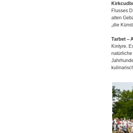
Kirkcudbr
Flusses De
alten Geb
„die Künst
Tarbet – A
Kintyre. E
natürlich
Jahrhunder
kulinarisc