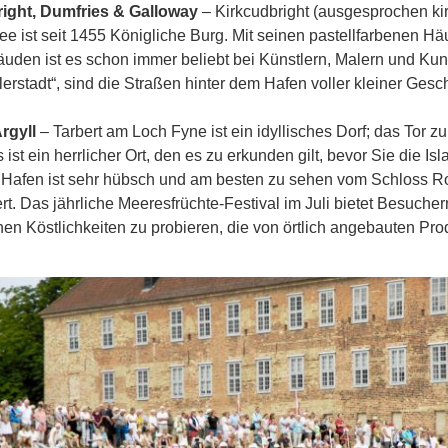
ight, Dumfries & Galloway
– Kirkcudbright (ausgesprochen ki
e ist seit 1455 Königliche Burg. Mit seinen pastellfarbenen Hä
äuden ist es schon immer beliebt bei Künstlern, Malern und Ku
lerstadt“, sind die Straßen hinter dem Hafen voller kleiner Gesc
rgyll
– Tarbert am Loch Fyne ist ein idyllisches Dorf; das Tor 
s ist ein herrlicher Ort, den es zu erkunden gilt, bevor Sie die 
e Hafen ist sehr hübsch und am besten zu sehen vom Schloss R
t. Das jährliche Meeresfrüchte-Festival im Juli bietet Besuchern
hen Köstlichkeiten zu probieren, die von örtlich angebauten Pro