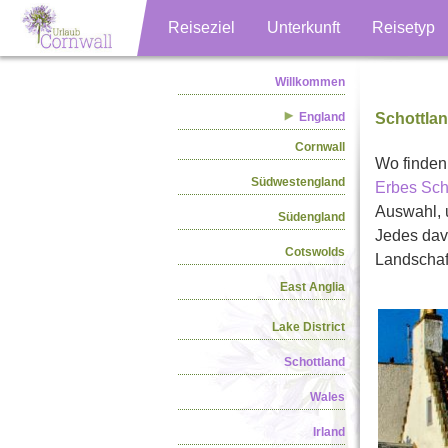
Reiseziel
Unterkunft
Reisetyp
Willkommen
England
Schottlan
Cornwall
Wo finden 
Südwestengland
Erbes Sch
Auswahl, u
Südengland
Jedes davo
Cotswolds
Landschaft
East Anglia
Lake District
Schottland
Wales
Irland