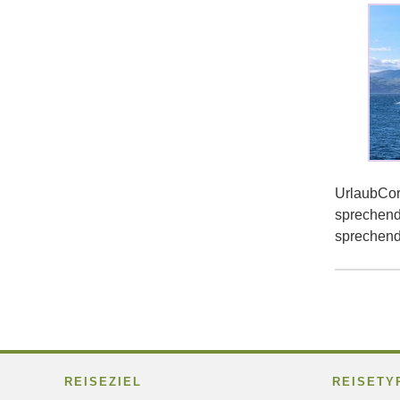
UrlaubCor
sprechende
sprechend
REISEZIEL
REISETY