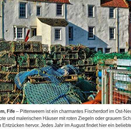
m, Fife
– Pittenweem ist ein charmantes Fischerdorf im Ost-Neu
ote und malerischen Häuser mit roten Ziegeln oder grauem Schi
 Entzücken hervor. Jedes Jahr im August findet hier ein beliebtes