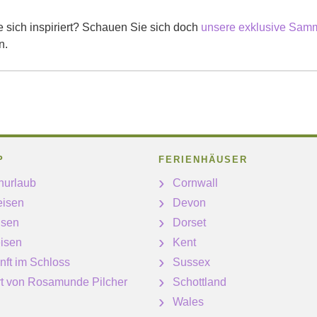
 sich inspiriert? Schauen Sie sich doch
unsere exklusive Samml
n.
P
FERIENHÄUSER
nurlaub
Cornwall
eisen
Devon
isen
Dorset
isen
Kent
nft im Schloss
Sussex
ert von Rosamunde Pilcher
Schottland
Wales