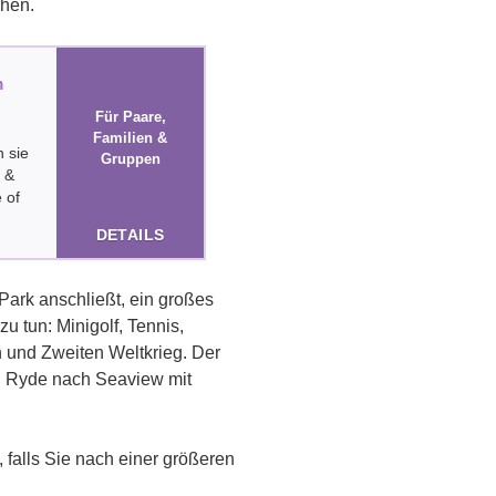
chen.
m
Für Paare,
Familien &
n sie
Gruppen
 &
 of
DETAILS
 Park anschließt, ein großes
u tun: Minigolf, Tennis,
 und Zweiten Weltkrieg. Der
n Ryde nach Seaview mit
, falls Sie nach einer größeren