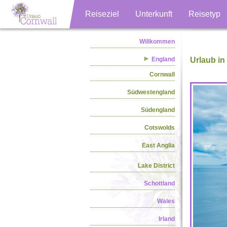
Reiseziel
Unterkunft
Reisetyp
Willkommen
England
Urlaub in
Cornwall
Südwestengland
Südengland
Cotswolds
East Anglia
Lake District
Schottland
Wales
Irland