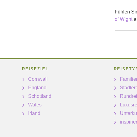
Fühlen Sie
of Wight
a
REISEZIEL
REISETY
Cornwall
Familie
England
Städter
Schottland
Rundre
Wales
Luxusre
Irland
Unterku
inspiri