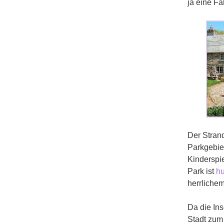
ja eine F
Der Strand
Parkgebie
Kinderspi
Park ist
hu
herrlichem
Da die Ins
Stadt zum 