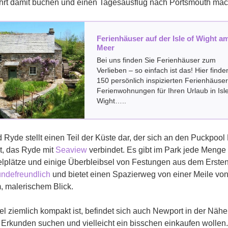
ahrt damit buchen und einen Tagesausflug nach Portsmouth ma
Ferienhäuser auf der Isle of Wight a
Meer
Bei uns finden Sie Ferienhäuser zum
Verlieben – so einfach ist das! Hier finde
150 persönlich inspizierten Ferienhäuser
Ferienwohnungen für Ihren Urlaub in Isle
Wight…..
 Ryde stellt einen Teil der Küste dar, der sich an den Puckpool
t, das Ryde mit
Seaview
verbindet. Es gibt im Park jede Menge z
elplätze und einige Überbleibsel von Festungen aus dem Ersten
ndefreundlich
und bietet einen Spazierweg von einer Meile vo
, malerischem Blick.
el ziemlich kompakt ist, befindet sich auch Newport in der Nähe
Erkunden suchen und vielleicht ein bisschen einkaufen wollen.