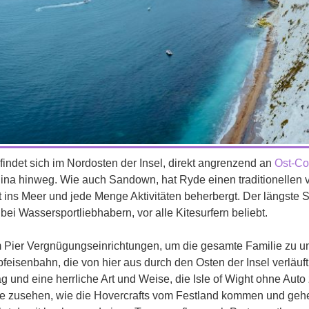
findet sich im Nordosten der Insel, direkt angrenzend an
Ost-C
na hinweg. Wie auch Sandown, hat Ryde einen traditionellen vi
 ins Meer und jede Menge Aktivitäten beherbergt. Der längste 
 bei Wassersportliebhabern, vor alle Kitesurfern beliebt.
 Pier Vergnügungseinrichtungen, um die gesamte Familie zu unt
eisenbahn, die von hier aus durch den Osten der Insel verläuft
g und eine herrliche Art und Weise, die Isle of Wight ohne Aut
e zusehen, wie die Hovercrafts vom Festland kommen und gehen