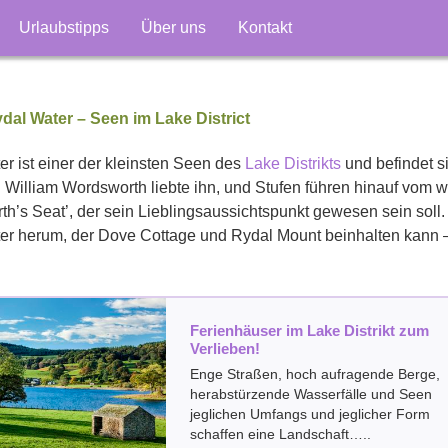
Urlaubstipps
Über uns
Kontakt
dal Water – Seen im Lake District
r ist einer der kleinsten Seen des
Lake Distrikts
und befindet 
William Wordsworth liebte ihn, und Stufen führen hinauf vom w
th’s Seat’, der sein Lieblingsaussichtspunkt gewesen sein sol
er herum, der Dove Cottage und Rydal Mount beinhalten kann 
Ferienhäuser im Lake Distrikt zum
Verlieben!
Enge Straßen, hoch aufragende Berge,
herabstürzende Wasserfälle und Seen
jeglichen Umfangs und jeglicher Form
schaffen eine Landschaft…..