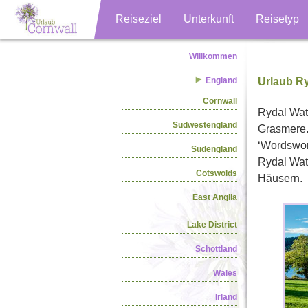
Reiseziel
Unterkunft
Reisetyp
Willkommen
England
Urlaub Ry
Cornwall
Rydal Wate
Südwestengland
Grasmere. 
‘Wordswor
Südengland
Rydal Wat
Cotswolds
Häusern.
East Anglia
Lake District
Schottland
Wales
Irland