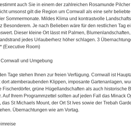
estimmt auch Sie in einem der zahlreichen Rosamunde Pilc
icht umsonst gilt die Region um Cornwall als eine sehr beliebt
er Sommermonate. Mildes Klima und kontrastvolle Landschafts
z Besonderem. Je nach Belieben wäre für den restlichen Tag ei
swert. Dieser kleine Ort lässt mit Palmen, Blumenlandschaften
ndstrand jedes Urlauberherz höher schlagen. 3 Übernachtung
4* (Executive Room)
Cornwall und Umgebung
en Tage stehen Ihnen zur freien Verfügung. Cornwall ist Haupta
t dort atemberaubenden Klippen, imposante Gartenanlagen, w
 Fischerdörfer, grüne Hügellandschaften als auch historische 
r. Auf Ihrem Programmzettel sollten auf jeden Fall das Minack O
 das St Michaels Mount, der Ort St Ives sowie der Trebah Gard
tehen. Übernachtungen wie am Vortag.
imreise