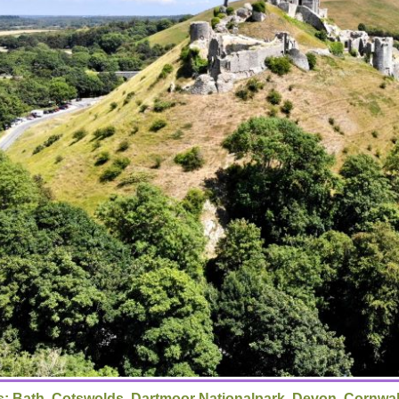
s: Bath, Cotswolds, Dartmoor Nationalpark, Devon, Cornwal