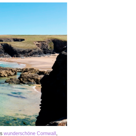
as
wunderschöne Cornwall
,