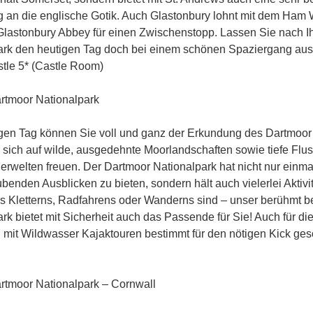
 an die englische Gotik. Auch Glastonbury lohnt mit dem Ham 
Glastonbury Abbey für einen Zwischenstopp. Lassen Sie nach Ih
ark den heutigen Tag doch bei einem schönen Spaziergang aus
tle 5* (Castle Room)
rtmoor Nationalpark
gen Tag können Sie voll und ganz der Erkundung des Dartmoor
 sich auf wilde, ausgedehnte Moorlandschaften sowie tiefe Flus
ierwelten freuen. Der Dartmoor Nationalpark hat nicht nur einm
enden Ausblicken zu bieten, sondern hält auch vielerlei Aktivitä
s Kletterns, Radfahrens oder Wanderns sind – unser berühmt be
rk bietet mit Sicherheit auch das Passende für Sie! Auch für d
d mit Wildwasser Kajaktouren bestimmt für den nötigen Kick ge
tmoor Nationalpark – Cornwall