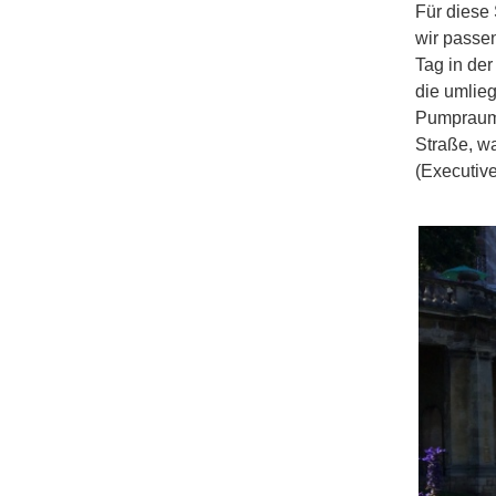
Für diese 
wir passe
Tag in der
die umlie
Pumpraum,
Straße, w
(Executiv