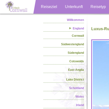
Reiseziel
Unterkunft
Reisetyp
Willkommen
England
Luxus-Run
Cornwall
Südwestengland
Südengland
Cotswolds
East Anglia
Lake District
Schottland
Wales
Irland