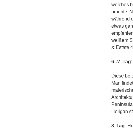
welches b
brachte. N
während d
etwas gan
empfehlen
weißem Sa
& Estate 
6. /7. Tag:
Diese beid
Man finde
malerische
Architektu
Peninsula,
Heligan s
8. Tag:
He