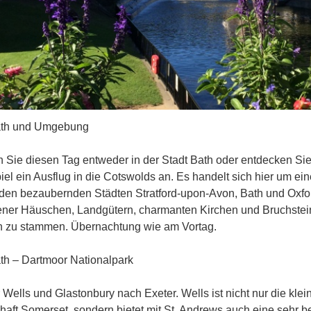
th und Umgebung
 Sie diesen Tag entweder in der Stadt Bath oder entdecken Sie
el ein Ausflug in die Cotswolds an. Es handelt sich hier um ei
den bezaubernden Städten Stratford-upon-Avon, Bath und Oxford
ener Häuschen, Landgütern, charmanten Kirchen und Bruchste
h zu stammen. Übernachtung wie am Vortag.
h – Dartmoor Nationalpark
 Wells und Glastonbury nach Exeter. Wells ist nicht nur die kle
haft Somerset, sondern bietet mit St. Andrews auch eine sehr b