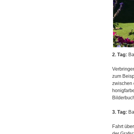
2. Tag:
Ba
Verbringen
zum Beispi
zwischen 
honigfarb
Bilderbuc
3. Tag:
Bat
Fahrt über
der Grafsc