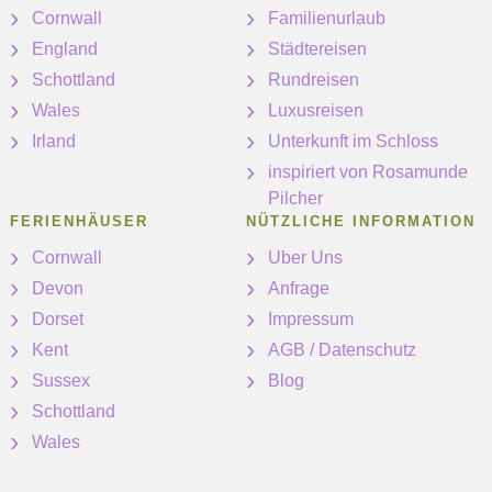
Cornwall
Familienurlaub
England
Städtereisen
Schottland
Rundreisen
Wales
Luxusreisen
Irland
Unterkunft im Schloss
inspiriert von Rosamunde
Pilcher
FERIENHÄUSER
NÜTZLICHE INFORMATION
Cornwall
Uber Uns
Devon
Anfrage
Dorset
Impressum
Kent
AGB / Datenschutz
Sussex
Blog
Schottland
Wales