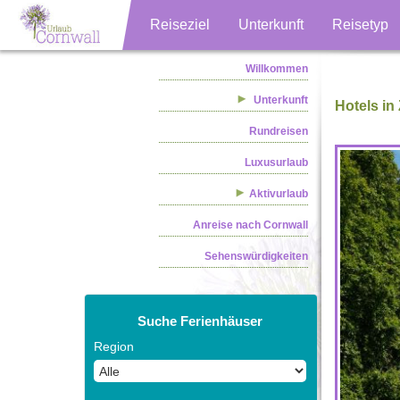
Reiseziel
Unterkunft
Reisetyp
Willkommen
Unterkunft
Hotels in
Rundreisen
Luxusurlaub
Aktivurlaub
Anreise nach Cornwall
Sehenswürdigkeiten
Suche Ferienhäuser
Region