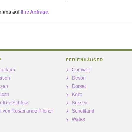
n uns auf
Ihre Anfrage
.
P
FERIENHÄUSER
nurlaub
Cornwall
eisen
Devon
isen
Dorset
isen
Kent
nft im Schloss
Sussex
ert von Rosamunde Pilcher
Schottland
Wales