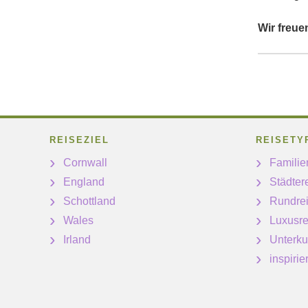
Wir freue
REISEZIEL
REISETY
Cornwall
Familie
England
Städter
Schottland
Rundre
Wales
Luxusre
Irland
Unterku
inspiri