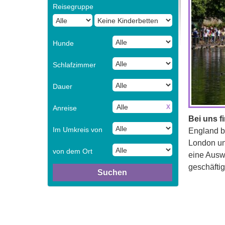
Reisegruppe
Hunde
Schlafzimmer
Dauer
X
Anreise
Bei uns f
Im Umkreis von
England be
London unt
von dem Ort
eine Ausw
geschäfti
Suchen