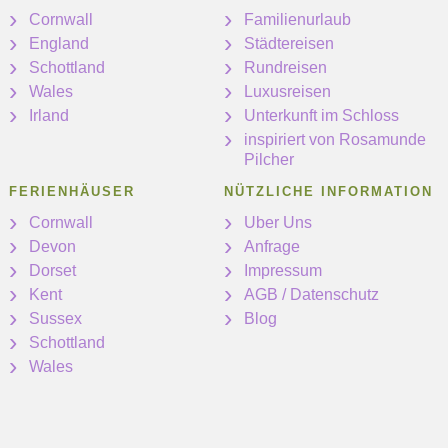
Cornwall
Familienurlaub
England
Städtereisen
Schottland
Rundreisen
Wales
Luxusreisen
Irland
Unterkunft im Schloss
inspiriert von Rosamunde
Pilcher
FERIENHÄUSER
NÜTZLICHE INFORMATION
Cornwall
Uber Uns
Devon
Anfrage
Dorset
Impressum
Kent
AGB / Datenschutz
Sussex
Blog
Schottland
Wales