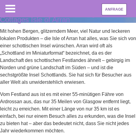
ANFRAGE
Ferienhäuser, Ferienwohnungen &
Cottages Isle of Arran
Mit hohen Bergen, glitzerndem Meer, viel Natur und leckeren
lokalen Produkten – die Isle of Arran hat alles, was Sie sich von
einer schottischen Insel wünschen. Arran wird oft als
„Schottland im Miniaturformat“ bezeichnet, da es der
Landschaft des schottischen Festlandes ähnelt – gebirgig im
Norden und grüne Landschaft im Süden – und ist die
sechstgrößte Insel Schottlands. Sie hat sich für Besucher aus
aller Welt als unwiderstehlich erwiesen.
Vom Festland aus ist es mit einer 55-minütigen Fähre von
Ardrossan aus, das nur 35 Meilen von Glasgow entfernt liegt,
leicht zu erreichen. Mit einer Länge von nur 35 km ist es
einfach, bei nur einem Besuch alles zu erkunden, was die Insel
zu bieten hat – aber das bedeutet nicht, dass Sie nicht jedes
Jahr wiederkommen möchten.