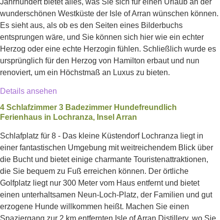
Jahrhundert bietet alles, was Sie sich für einen Urlaub an der
wunderschönen Westküste der Isle of Arran wünschen können.
Es sieht aus, als ob es den Seiten eines Bilderbuchs
entsprungen wäre, und Sie können sich hier wie ein echter
Herzog oder eine echte Herzogin fühlen. Schließlich wurde es
ursprünglich für den Herzog von Hamilton erbaut und nun
renoviert, um ein Höchstmaß an Luxus zu bieten.
Details ansehen
4 Schlafzimmer 3 Badezimmer Hundefreundlich
Ferienhaus in Lochranza, Insel Arran
Schlafplatz für 8 - Das kleine Küstendorf Lochranza liegt in
einer fantastischen Umgebung mit weitreichendem Blick über
die Bucht und bietet einige charmante Touristenattraktionen,
die Sie bequem zu Fuß erreichen können. Der örtliche
Golfplatz liegt nur 300 Meter vom Haus entfernt und bietet
einen unterhaltsamen Neun-Loch-Platz, der Familien und gut
erzogene Hunde willkommen heißt. Machen Sie einen
Spaziergang zur 2 km entfernten Isle of Arran Distillery, wo Sie