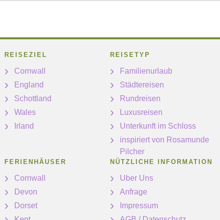
REISEZIEL
REISETYP
Cornwall
Familienurlaub
England
Städtereisen
Schottland
Rundreisen
Wales
Luxusreisen
Irland
Unterkunft im Schloss
inspiriert von Rosamunde
Pilcher
FERIENHÄUSER
NÜTZLICHE INFORMATION
Cornwall
Uber Uns
Devon
Anfrage
Dorset
Impressum
Kent
AGB / Datenschutz