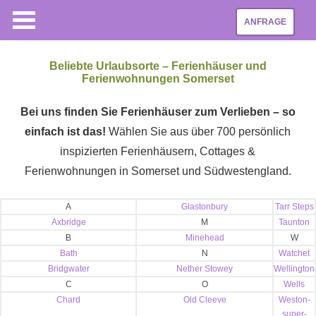
ANFRAGE
Beliebte Urlaubsorte – Ferienhäuser und
Ferienwohnungen Somerset
Bei uns finden Sie Ferienhäuser zum Verlieben – so
einfach ist das!
Wählen Sie aus über 700 persönlich
inspizierten Ferienhäusern, Cottages &
Ferienwohnungen in Somerset und Südwestengland.
A
Glastonbury
Tarr Steps
Axbridge
M
Taunton
B
Minehead
W
Bath
N
Watchet
Bridgwater
Nether Stowey
Wellington
C
O
Wells
Chard
Old Cleeve
Weston-
super-