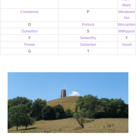
Mare
Crewkerne
P
Westward
Ho!
D
Porlock
Wincanton
Dulverton
S
Withypool
F
Selworthy
Y
Frome
Somerton
Yeovil
G
T